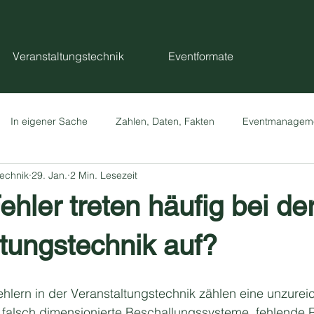
Veranstaltungstechnik
Eventformate
In eigener Sache
Zahlen, Daten, Fakten
Eventmanagem
echnik
29. Jan.
2 Min. Lesezeit
hler treten häufig bei de
tungstechnik auf?
hlern in der Veranstaltungstechnik zählen eine unzurei
 falsch dimensionierte Beschallungssysteme, fehlende