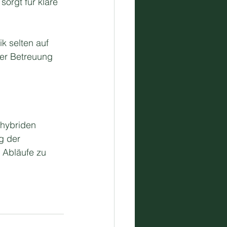
orgt für klare 
k selten auf 
er Betreuung 
hybriden 
g der 
, Abläufe zu 