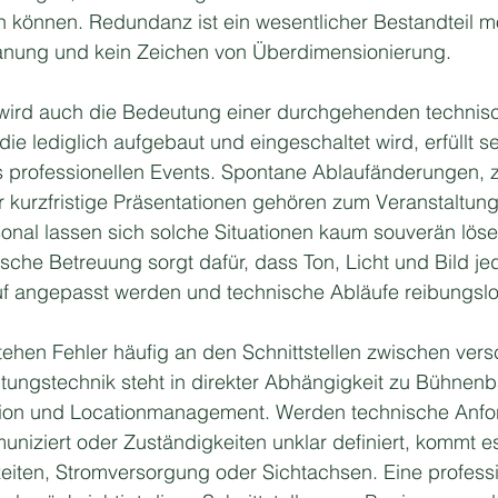
önnen. Redundanz ist ein wesentlicher Bestandteil m
anung und kein Zeichen von Überdimensionierung.
 wird auch die Bedeutung einer durchgehenden technis
ie lediglich aufgebaut und eingeschaltet wird, erfüllt se
 professionellen Events. Spontane Ablaufänderungen, z
kurzfristige Präsentationen gehören zum Veranstaltung
onal lassen sich solche Situationen kaum souverän löse
ische Betreuung sorgt dafür, dass Ton, Licht und Bild je
uf angepasst werden und technische Abläufe reibungslos
tehen Fehler häufig an den Schnittstellen zwischen ver
tungstechnik steht in direkter Abhängigkeit zu Bühnenb
tion und Locationmanagement. Werden technische Anfo
muniziert oder Zuständigkeiten unklar definiert, kommt es
eiten, Stromversorgung oder Sichtachsen. Eine professi