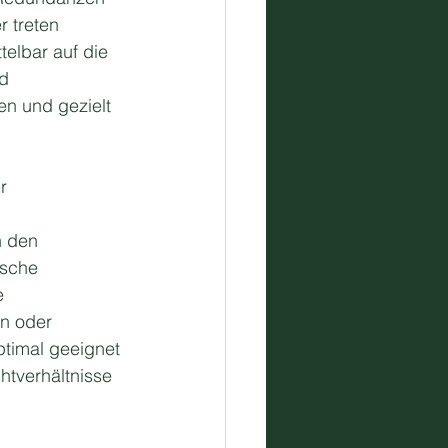
 treten 
elbar auf die 
d 
en und gezielt 
r 
n den 
ische 
e 
n oder 
timal geeignet 
htverhältnisse 