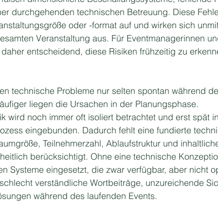
ner durchgehenden technischen Betreuung. Diese Fehler
staltungsgröße oder -format auf und wirken sich unmitt
samten Veranstaltung aus. Für Eventmanagerinnen un
daher entscheidend, diese Risiken frühzeitig zu erkenn
ehen technische Probleme nur selten spontan während de
häufiger liegen die Ursachen in der Planungsphase. 
k wird noch immer oft isoliert betrachtet und erst spät i
rozess eingebunden. Dadurch fehlt eine fundierte techn
umgröße, Teilnehmerzahl, Ablaufstruktur und inhaltlich
eitlich berücksichtigt. Ohne eine technische Konzeptio
 Systeme eingesetzt, die zwar verfügbar, aber nicht op
 schlecht verständliche Wortbeiträge, unzureichende Sic
Lösungen während des laufenden Events.