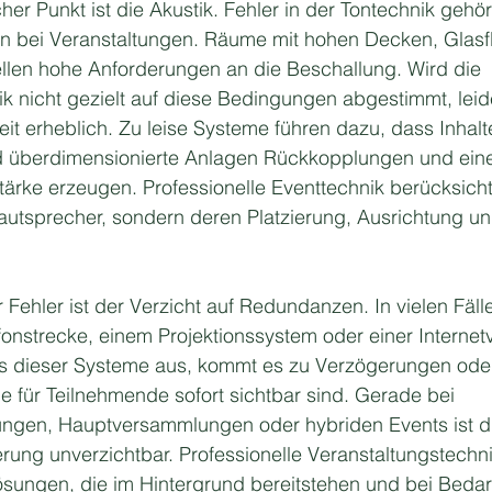
cher Punkt ist die Akustik. Fehler in der Tontechnik gehö
n bei Veranstaltungen. Räume mit hohen Decken, Glasf
tellen hohe Anforderungen an die Beschallung. Wird die 
k nicht gezielt auf diese Bedingungen abgestimmt, leide
it erheblich. Zu leise Systeme führen dazu, dass Inhalte
überdimensionierte Anlagen Rückkopplungen und eine
rke erzeugen. Professionelle Eventtechnik berücksichti
Lautsprecher, sondern deren Platzierung, Ausrichtung 
r Fehler ist der Verzicht auf Redundanzen. In vielen Fäll
fonstrecke, einem Projektionssystem oder einer Interne
ines dieser Systeme aus, kommt es zu Verzögerungen ode
 für Teilnehmende sofort sichtbar sind. Gerade bei 
ngen, Hauptversammlungen oder hybriden Events ist d
ung unverzichtbar. Professionelle Veranstaltungstechnik
sungen, die im Hintergrund bereitstehen und bei Bedarf