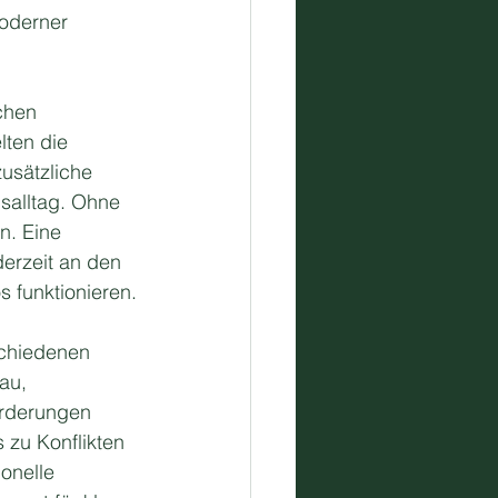
oderner 
chen 
lten die 
usätzliche 
salltag. Ohne 
n. Eine 
derzeit an den 
 funktionieren.
schiedenen 
au, 
rderungen 
 zu Konflikten 
onelle 