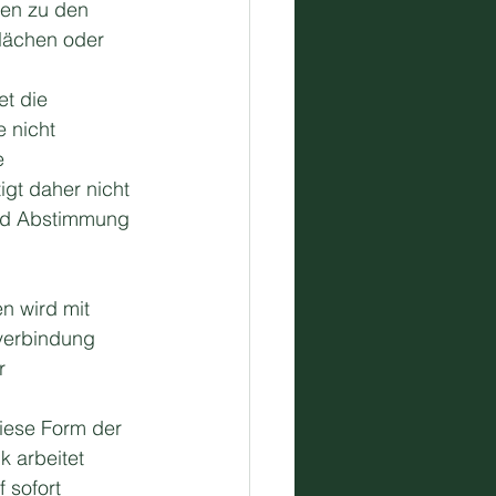
ren zu den 
lächen oder 
t die 
 nicht 
 
gt daher nicht 
und Abstimmung 
en wird mit 
tverbindung 
r 
iese Form der 
 arbeitet 
 sofort 