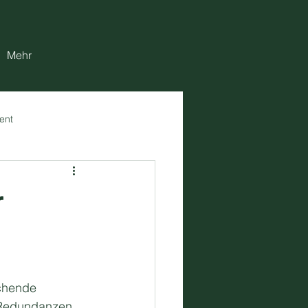
Mehr
ent
r
chende 
 Redundanzen 