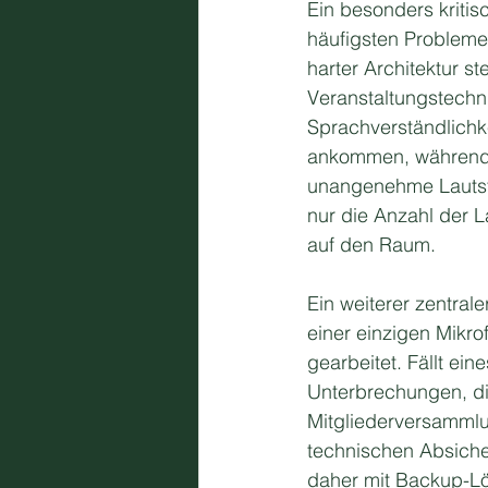
Ein besonders kritis
häufigsten Probleme
harter Architektur s
Veranstaltungstechni
Sprachverständlichke
ankommen, während 
unangenehme Lautstä
nur die Anzahl der 
auf den Raum.
Ein weiterer zentrale
einer einzigen Mikro
gearbeitet. Fällt e
Unterbrechungen, die
Mitgliederversammlu
technischen Absicher
daher mit Backup-Lö