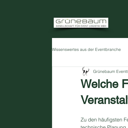
Wissenswertes aus der Eventbranche
Grünebaum Eventt
Welche Fe
Veranstal
Zu den häufigsten Fe
technische Planung,