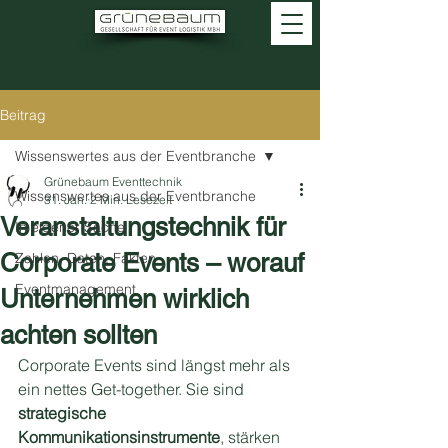
Beitrag
Wissenswertes aus der Eventbranche
Grünebaum Eventtechnik
Wissenswertes aus der Eventbranche
31. Jan.
2 Min. Lesezeit
Veranstaltungstechnik für
In eigener Sache
Corporate Events – worauf
Zahlen, Daten, Fakten
Eventmanagement
Unternehmen wirklich
achten sollten
Corporate Events sind längst mehr als 
ein nettes Get-together. Sie sind 
strategische 
Kommunikationsinstrumente
, stärken 