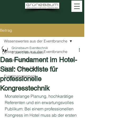
Beitrag
Wissenswertes aus der Eventbranche
Grünebaum Eventtechnik
Wissenswertes aus der Eventbranche
2. Juni
3 Min. Lesezeit
Das Fundament im Hotel-
In eigener Sache
Saal: Checkliste für
Zahlen, Daten, Fakten
Eventmanagement
professionelle
Kongresstechnik
Monatelange Planung, hochkarätige 
Referenten und ein erwartungsvolles 
Publikum: Bei einem professionellen 
Kongress im Hotel muss ab der ersten 