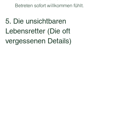
Betreten sofort willkommen fühlt.
5. Die unsichtbaren 
Lebensretter (Die oft 
vergessenen Details)
Vorschaumonitore:
 Diese stehen 
unauffällig an der Bühnenkante. 
Sie zeigen den Vortragenden die 
aktuelle Folie, die nächste Folie 
oder  einen Timer. Ein ungelenkes 
Umdrehen zur Leinwand wird 
damit überflüssig.
Intercom (Regiefunk):
 Die diskrete 
Funkverbindung zwischen Licht, 
Ton, Video und der 
Bühnenkoordination (Stage 